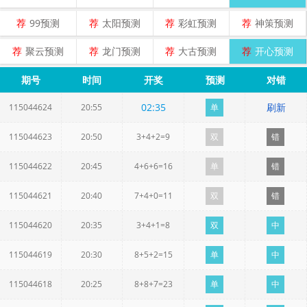
荐
99预测
荐
太阳预测
荐
彩虹预测
荐
神策预测
荐
聚云预测
荐
龙门预测
荐
大古预测
荐
开心预测
期号
时间
开奖
预测
对错
02
:
34
刷新
115044624
20:55
单
115044623
20:50
3+4+2=9
双
错
115044622
20:45
4+6+6=16
单
错
115044621
20:40
7+4+0=11
双
错
115044620
20:35
3+4+1=8
双
中
115044619
20:30
8+5+2=15
单
中
115044618
20:25
8+8+7=23
单
中