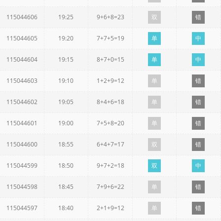
115044606
19:25
9+6+8=23
双
错
115044605
19:20
7+7+5=19
单
中
115044604
19:15
8+7+0=15
单
中
115044603
19:10
1+2+9=12
单
错
115044602
19:05
8+4+6=18
单
错
115044601
19:00
7+5+8=20
单
错
115044600
18:55
6+4+7=17
双
错
115044599
18:50
9+7+2=18
双
中
115044598
18:45
7+9+6=22
单
错
115044597
18:40
2+1+9=12
单
错