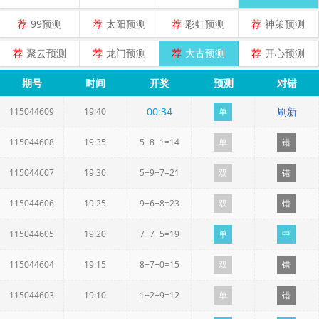
荐
99预测
荐
太阳预测
荐
彩虹预测
荐
神策预测
荐
聚云预测
荐
龙门预测
荐
大古预测
荐
开心预测
期号
时间
开奖
预测
对错
00
:
34
刷新
115044609
19:40
单
115044608
19:35
5+8+1=14
单
错
115044607
19:30
5+9+7=21
双
错
115044606
19:25
9+6+8=23
双
错
115044605
19:20
7+7+5=19
单
中
115044604
19:15
8+7+0=15
双
错
115044603
19:10
1+2+9=12
单
错