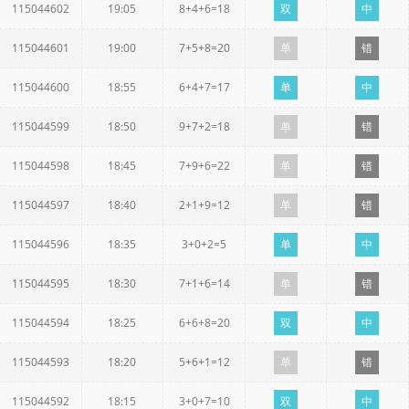
115044602
19:05
8+4+6=18
双
中
115044601
19:00
7+5+8=20
单
错
115044600
18:55
6+4+7=17
单
中
115044599
18:50
9+7+2=18
单
错
115044598
18:45
7+9+6=22
单
错
115044597
18:40
2+1+9=12
单
错
115044596
18:35
3+0+2=5
单
中
115044595
18:30
7+1+6=14
单
错
115044594
18:25
6+6+8=20
双
中
115044593
18:20
5+6+1=12
单
错
115044592
18:15
3+0+7=10
双
中