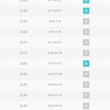
23:35
6+7+8=21
单
23:30
2+7+2=11
单
23:25
3+0+1=4
单
23:20
4+4+1=9
双
23:15
4+1+6=11
双
23:10
2+8+8=18
单
23:05
7+5+5=17
单
23:00
4+7+7=18
单
22:55
2+6+5=13
双
22:50
6+2+7=15
双
22:45
3+6+3=12
单