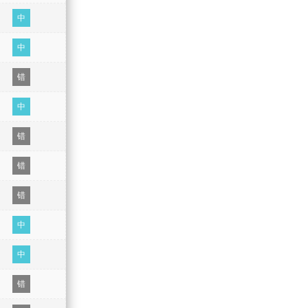
中
中
错
中
错
错
错
中
中
错