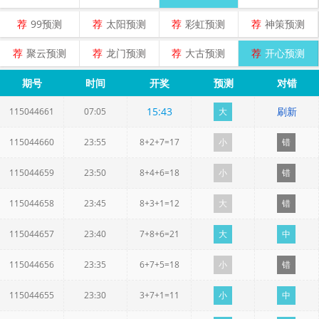
荐
99预测
荐
太阳预测
荐
彩虹预测
荐
神策预测
荐
聚云预测
荐
龙门预测
荐
大古预测
荐
开心预测
期号
时间
开奖
预测
对错
15
:
43
刷新
115044661
07:05
大
115044660
23:55
8+2+7=17
小
错
115044659
23:50
8+4+6=18
小
错
115044658
23:45
8+3+1=12
大
错
115044657
23:40
7+8+6=21
大
中
115044656
23:35
6+7+5=18
小
错
115044655
23:30
3+7+1=11
小
中