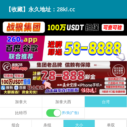
【收藏】永久地址：28kl.cc
加拿大
加拿大西
台湾
比特币
开/关(广告)
组合
杀组
大小
单双