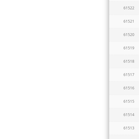
61522
61521
61520
61519
61518
61517
61516
61515
61514
61513