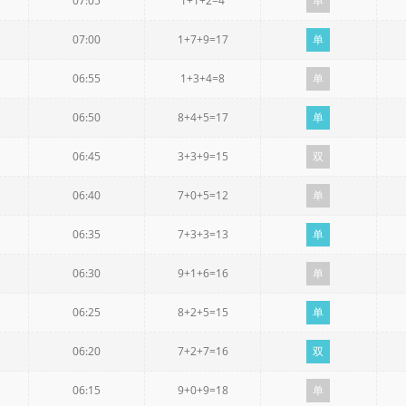
07:05
1+1+2=4
单
07:00
1+7+9=17
单
06:55
1+3+4=8
单
06:50
8+4+5=17
单
06:45
3+3+9=15
双
06:40
7+0+5=12
单
06:35
7+3+3=13
单
06:30
9+1+6=16
单
06:25
8+2+5=15
单
06:20
7+2+7=16
双
06:15
9+0+9=18
单