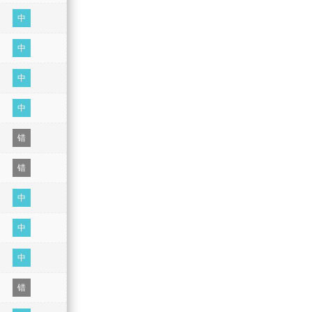
中
中
中
中
错
错
中
中
中
错