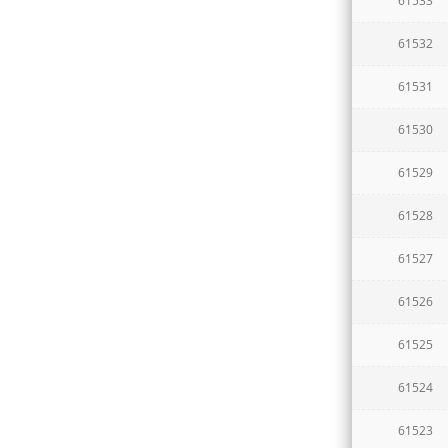
61533
61532
61531
61530
61529
61528
61527
61526
61525
61524
61523