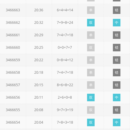
3466663
20:36
6+4+4=14
单
错
3466662
20:32
7+9+8=24
双
中
3466661
20:29
7+4+7=18
单
错
3466660
20:25
0+0+7=7
双
错
3466659
20:22
0+8+4=12
单
错
3466658
20:18
7+4+7=18
单
错
3466657
20:15
8+6+8=22
单
错
3466656
20:11
2+6+0=8
双
中
3466655
20:08
9+7+3=19
双
错
3466654
20:04
7+8+3=18
双
中