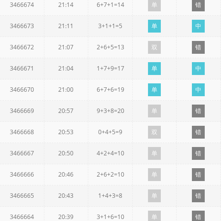
3466674
21:14
6+7+1=14
单
错
3466673
21:11
3+1+1=5
单
中
3466672
21:07
2+6+5=13
双
错
3466671
21:04
1+7+9=17
单
中
3466670
21:00
6+7+6=19
单
中
3466669
20:57
9+3+8=20
单
错
3466668
20:53
0+4+5=9
双
错
3466667
20:50
4+2+4=10
单
错
3466666
20:46
2+6+2=10
单
错
3466665
20:43
1+4+3=8
单
错
3466664
20:39
3+1+6=10
单
错