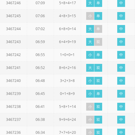
3467246
07:09
5+8+4=17
大
单
中
3467245
07:06
4+8+3=15
小
单
中
3467244
07:02
6+8+0=14
大
单
中
3467243
06:59
6+4+9=19
大
双
中
3467242
06:55
1+0+0=1
小
单
中
3467241
06:52
8+6+2=16
大
双
中
3467240
06:48
3+2+3=8
小
双
中
3467239
06:45
0+1+8=9
小
单
中
3467238
06:41
5+8+1=14
小
双
中
3467237
06:38
9+9+6=24
小
双
中
3467236
06:34
7+7+6=20
小
双
中